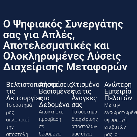
Ο Ψηφιακός Συνεργάτης
σας για Απλές,
Αποτελεσματικές και
Ολοκληρωμένες Λύσεις
Διαχείρισης Μεταφορών
Βελτιστοποιήστε
Αποφάσεις
Χτισμένο
Ανώτερη
τις
Βασισμένες
για τις
Εμπειρία
Λειτουργίες
στα
Ανάγκες
Πελατών
Δεδομένα
σας
Το σύστημά
Με την
Αποκτήστε
Το σύστημα
μας
ενσωματωμέν
πρόσβαση
διαχείρισης
απλοποιεί
εφαρμογή
σε
αποστολών
την
επιβατών
δεδομένα
μας είναι
αποστολή
μας, οι