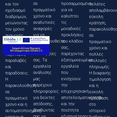
σε
προσαρμοσμένο
και τον
πελάτες
πραγματικό
για να
σχεδιασμό
απολαμβάνουν
χρόνο και
καλύπτει
διαδρομών,
εύκολη
αναλυτικές
τις
μειώνοντας
κράτηση,
αναφορές
μοναδικές
τον χρόνο
παρακολούθη
για να
προκλήσεις
αναμονής
σε
παρακολουθείτε
του κλάδου
και
πραγματικό
τις
σας,
εξασφαλίζοντας
χρόνο και
Χρηματοδότηση Ψηφιακός
Μετασχηματισμός Ελλάδα 2.0
λειτουργίες
παρέχοντας
ταχύτερες
πολλές
σας. Τα
εξατομικευμένα
παραλαβές
επιλογές
εργαλεία
εργαλεία
και
πληρωμής.
ανάλυσης
που
παραδόσεις.
Η διαφανής
μας
ενισχύουν
Η
τιμολόγηση
παρέχουν
την
παρακολούθηση
και η
πληροφορίες
επιχειρησιακή
σε
εύκολη
για δείκτες
αποτελεσματικότητα
πραγματικό
πρόσβαση
απόδοσης,
και την
χρόνο και η
στο
βοηθώντας
ποιότητα
αυτοματοποιημένη
ιστορικό
σας να
εξυπηρέτησης.
κατανομή
διαδρομών