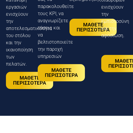
παρακολουθείτε
εργασιών
ενισχύουν
τους KPI, να
ενισχύουν
την
αναγνωρίζετε
την
εμπιστοσύνη
ΜΑΘΕΤΕ
τάσεις και
αποτελεσματικότητα
και την
ΠΕΡΙΣΣΟΤΕΡΑ
να
του στόλου
αφοσίωση.
βελτιστοποιείτε
και την
την παροχή
ικανοποίηση
υπηρεσιών
των
ΜΑΘΕΤ
πελατών.
ΠΕΡΙΣΣΟΤ
ΜΑΘΕΤΕ
ΠΕΡΙΣΣΟΤΕΡΑ
ΜΑΘΕΤΕ
ΠΕΡΙΣΣΟΤΕΡΑ