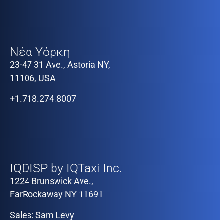
Our Offices
Νέα Υόρκη
23-47 31 Ave., Astoria NY,
11106, USA
+1.718.274.8007
Our Offices
IQDISP by IQTaxi Inc.
1224 Brunswick Ave.,
FarRockaway NY 11691
Sales: Sam Levy